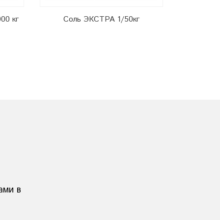
00 кг
Соль ЭКСТРА 1/50кг
Соль технич
м
ами в