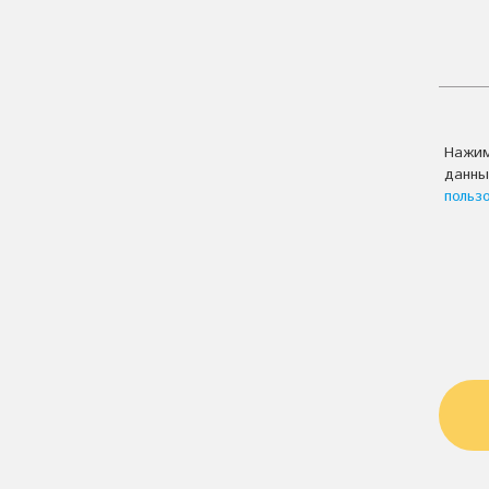
Нажим
данны
польз