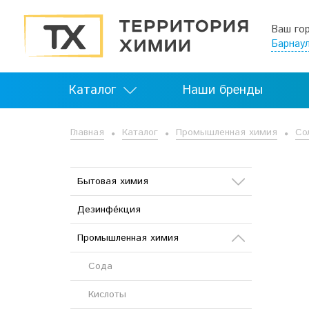
Ваш го
Барнау
Каталог
Наши бренды
Главная
Каталог
Промышленная химия
Со
Бытовая химия
Дезинфе́кция
Стиральные порошки и
гели «AmmY»
Промышленная химия
Химия для бассейна
Сода
Химия для клининга
Кислоты
Стиральные порошки