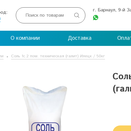
г. Барнаул, 9-й 
род:

л
О компании
Доставка
Опла
ли
Соль 1с.2 пом. техническая (галит) Илецк / 50кг
Соль
(гал