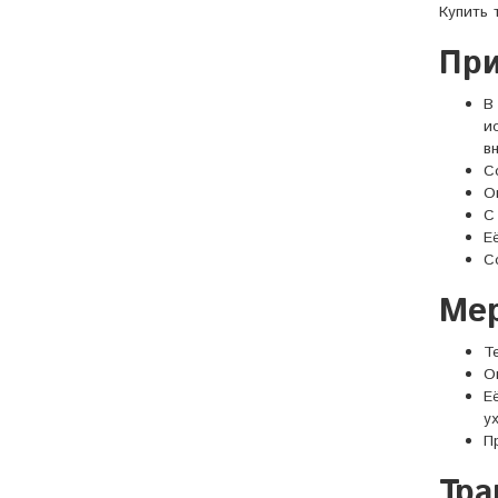
Купить 
Сода кальцинированная
При
Средства моющие
В
универсальные
и
в
Средства для мытья
Кислотные моющие
С
посуды
средства
О
С
Чистящие средства
Щелочные моющие
Е
средства
С
Технические моющие
средства серии «DEFF»
Ме
Моющие средства для
Т
стекол
О
Е
Моющие средства для
у
уборки
П
Противогололедные
Тра
реагенты