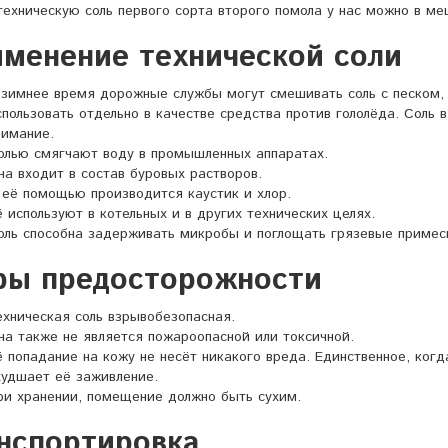
техническую соль первого сорта второго помола у нас можно в меш
менение технической соли
 зимнее время дорожные службы могут смешивать соль с песком, 
спользовать отдельно в качестве средства против гололёда. Соль
нимание.
олью смягчают воду в промышленных аппаратах.
на входит в состав буровых растворов.
 её помощью производится каустик и хлор.
ё используют в
котельных
и в других технических целях.
оль способна задерживать микробы и поглощать грязевые примес
ры предосторожности
ехническая соль взрывобезопасная.
на также не является пожароопасной или токсичной.
ё попадание на кожу не несёт никакого вреда. Единственное, когд
худшает её заживление.
ри хранении, помещение должно быть сухим.
нспортировка