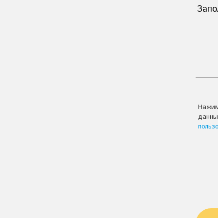
Запо
Сода кальцинированная
Средства моющие
универсальные
Средства для мытья посуды
Кислотные моющие
средства
Чистящие средства
Щелочные моющие
Нажим
средства
Технические моющие
данны
средства серии «DEFF»
польз
Моющие средства для
стекол
Моющие средства для
уборки
Противогололедные
реагенты