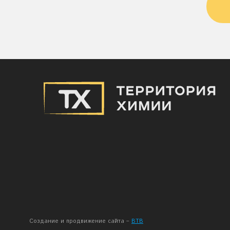
На этом сайте используются файлы 
продолжая просмотр сайта, вы разр
конфиденциальности
и принимаете 
Создание и продвижение сайта –
BTB