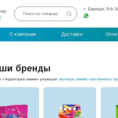
г. Барнаул, 9-й 
род:

л
О компании
Доставка
Опла
ши бренды
я «Территория химии» реализует
бытовую химию собственного пр