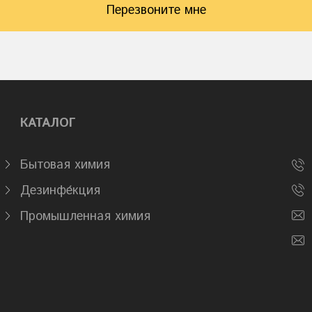
Перезвоните мне
КАТАЛОГ
Бытовая химия
Дезинфе́кция
Промышленная химия
cookie и Яндекс. Метрика. Нажимая кнопку «ПРИНЯТЬ» или
ешаете их использование в соответствии с нашей
политикой
условия
пользовательского соглашения