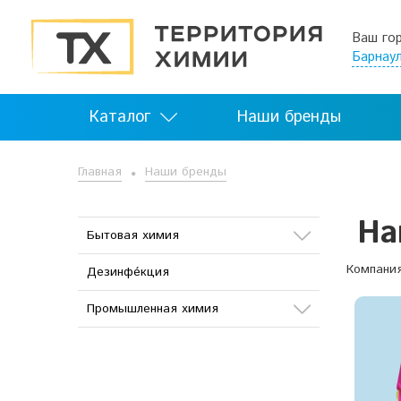
Ваш го
Барнау
Каталог
Наши бренды
Главная
Наши бренды
На
Бытовая химия
Компани
Дезинфе́кция
Стиральные порошки и гели
«AmmY»
Промышленная химия
Химия для бассейна
Сода
Химия для клининга
Кислоты
Стиральные порошки