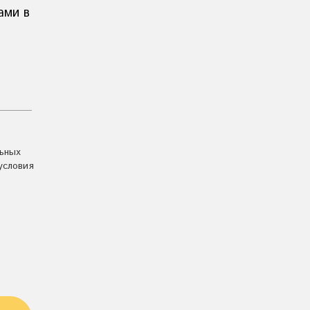
ами в
льных
условия