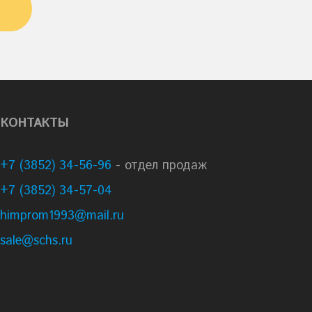
КОНТАКТЫ
+7 (3852) 34-56-96
- отдел продаж
+7 (3852) 34-57-04
himprom1993@mail.ru
sale@schs.ru
Принять
Пропустить