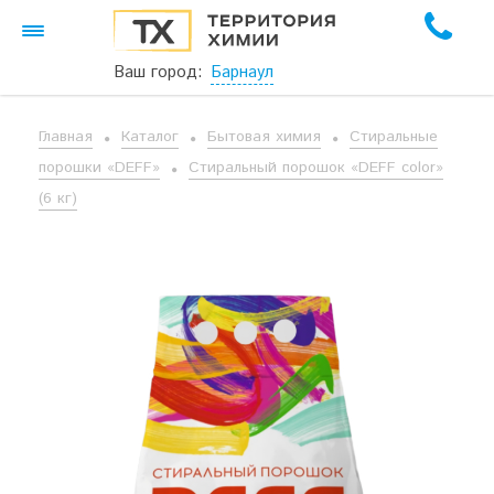
Ваш город:
Барнаул
Главная
Каталог
Бытовая химия
Стиральные
порошки «DEFF»
Стиральный порошок «DEFF color»
(6 кг)