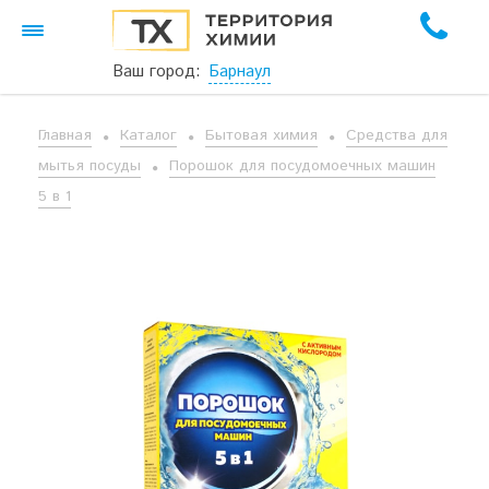
Ваш город:
Барнаул
Главная
Каталог
Бытовая химия
Средства для
мытья посуды
Порошок для посудомоечных машин
5 в 1