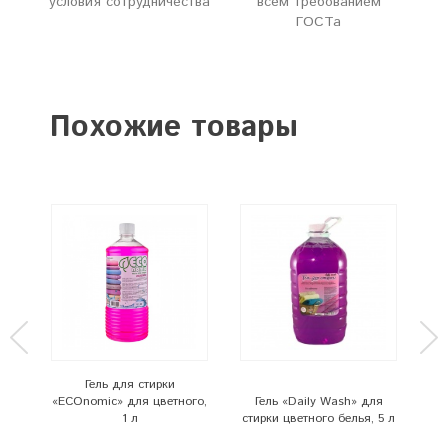
условия сотрудничества
всем требованием
ГОСТа
Похожие товары
y
Гель для стирки
и
«ECOnomic» для цветного,
Гель «Daily Wash» для
«E
1 л
стирки цветного белья, 5 л