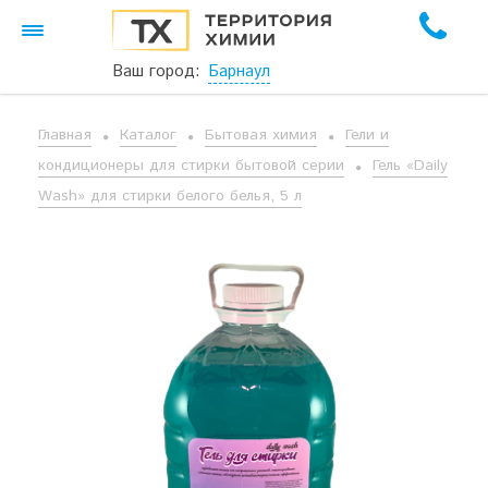
Ваш город:
Барнаул
Главная
Каталог
Бытовая химия
Гели и
кондиционеры для стирки бытовой серии
Гель «Daily
Wash» для стирки белого белья, 5 л